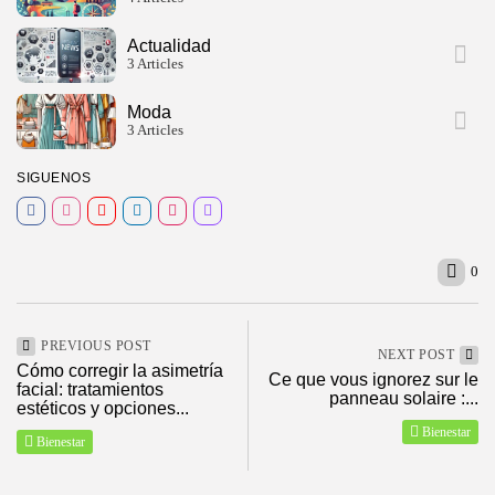
Actualidad
3 Articles
Moda
3 Articles
SIGUENOS
0
PREVIOUS POST
NEXT POST
Cómo corregir la asimetría
Ce que vous ignorez sur le
facial: tratamientos
panneau solaire :...
2026 ElMagazineDigital, Todos los derechos reservados
estéticos y opciones...
Bienestar
Bienestar