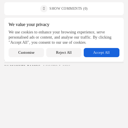
SHOW COMMENTS (0)
We value your privacy
Recent Posts:
We use cookies to enhance your browsing experience, serve
personalised ads or content, and analyse our traffic. By clicking
Hogar
"Accept All", you consent to our use of cookies.
Materiales recomendados para reformas integrales
Customise
Reject All
Accept All
modernas
27
0
views
likes
BY
MANUEL RAMOS
AGOSTO 5, 2026
Bienestar
¿Qué es la labioplastia y en qué...
34
0
views
likes
BY
MANUEL RAMOS
AGOSTO 4, 2026
Bienestar
¿Qué es un técnico garante para cosmética...
42
0
views
likes
BY
MANUEL RAMOS
JULIO 29, 2026