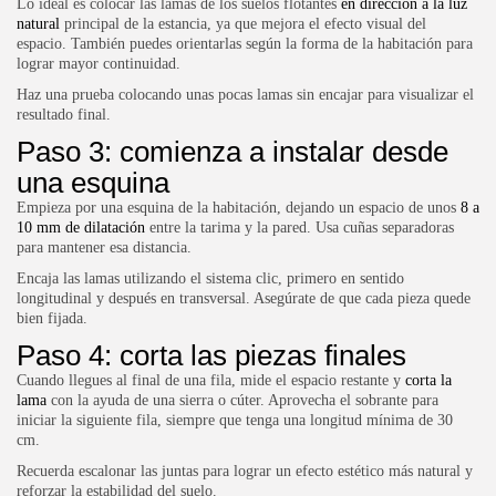
Lo ideal es colocar las lamas de los
suelos flotantes
en dirección a la luz
natural
principal de la estancia, ya que mejora el efecto visual del
espacio. También puedes orientarlas según la forma de la habitación para
lograr mayor continuidad.
Haz una prueba colocando unas pocas lamas sin encajar para visualizar el
resultado final.
Paso 3: comienza a instalar desde
una esquina
Empieza por una esquina de la habitación, dejando un espacio de unos
8 a
10 mm de dilatación
entre la tarima y la pared. Usa cuñas separadoras
para mantener esa distancia.
Encaja las lamas utilizando el sistema clic, primero en sentido
longitudinal y después en transversal. Asegúrate de que cada pieza quede
bien fijada.
Paso 4: corta las piezas finales
Cuando llegues al final de una fila, mide el espacio restante y
corta la
lama
con la ayuda de una sierra o cúter. Aprovecha el sobrante para
iniciar la siguiente fila, siempre que tenga una longitud mínima de 30
cm.
Recuerda escalonar las juntas para lograr un efecto estético más natural y
reforzar la estabilidad del suelo.