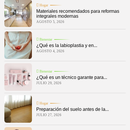
Contar con una fotocopiadora en casa es una excelente solución para
Hogar
quienes necesitan imprimir, escanear o copiar documentos de manera
Materiales recomendados para reformas
rápida y eficiente. Ya sea para trabajos escolares, trámites personales...
integrales modernas
AGOSTO 5, 2026
BY
ARIANNA SILVA
FEBRERO 14, 2025
Bienestar
¿Qué es la labioplastia y en...
AGOSTO 4, 2026
Bienestar
¿Qué es un técnico garante para...
JULIO 29, 2026
Hogar
Preparación del suelo antes de la...
JULIO 27, 2026