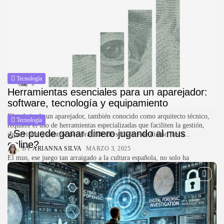
Tecnología
Herramientas esenciales para un aparejador:
software, tecnología y equipamiento
El trabajo de un aparejador, también conocido como arquitecto técnico,
Tecnología
requiere el uso de herramientas especializadas que faciliten la gestión,
¿Se puede ganar dinero jugando al mus
supervisión y control de obras. Desde software de diseño hasta...
online?
BY
ARIANNA SILVA
MARZO 3, 2025
El mus, ese juego tan arraigado a la cultura española, no solo ha
sobrevivido al paso del tiempo, sino que ahora también ha encontrado su
sitio en el mundo digital....
BY
ARIANNA SILVA
MARZO 24, 2025