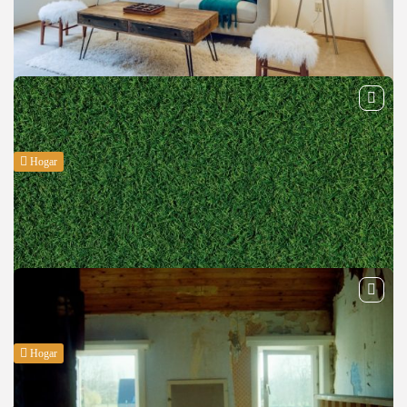
tatami puzzle como alternativa
Garantizar la seguridad en las zonas infantiles es una prioridad para
familias, colegios y espacios públicos. Elegir un buen suelo amortiguador
reduce el riesgo de lesiones y crea un entorno...
BY
MANUEL RAMOS
ABRIL 7, 2026
Hogar
Cómo preparar una vivienda antes de una
sesión de fotos...
Antes de contratar a un fotógrafo inmobiliario, conviene preparar la
vivienda para aprovechar al máximo la sesión. Una buena puesta a punto
puede marcar la diferencia en portales como Idealista...
BY
MANUEL RAMOS
FEBRERO 12, 2026
Hogar
Mejores tipos de césped artificial según el uso:
jardín, piscina...