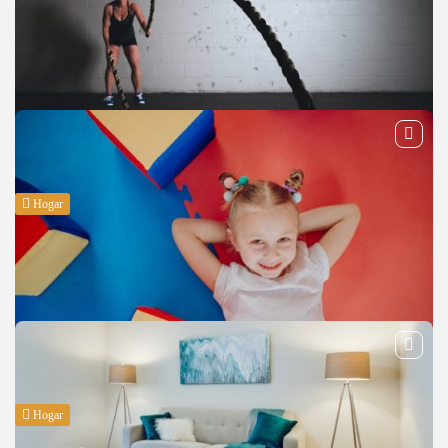
Hogar
CrossFit en casa: qué suelo elegir para
entrenar con seguridad
Elegir un buen suelo para crossfit es clave si quieres entrenar en casa con
seguridad y comodidad. No se trata solo de estética, sino de proteger tus
articulaciones, tu material...
BY
MANUEL RAMOS
ABRIL 10, 2026
Hogar
Suelos de seguridad para zonas infantiles: