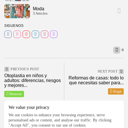
Moda
3 Articles
SIGUENOS
0
2026 ElMagazineDigital, Todos los derechos reservados
PREVIOUS POST
NEXT POST
Otoplastia en niños y
Reformas de casas: todo lo
adultos: diferencias, riesgos
que necesitas saber para...
y mejores...
Hogar
Bienestar
We value your privacy
We use cookies to enhance your browsing experience, serve
SHOW COMMENTS (0)
personalised ads or content, and analyse our traffic. By clicking
"Accept All", you consent to our use of cookies.