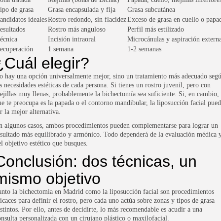
ipo de grasa
Grasa encapsulada y fija
Grasa subcutánea
andidatos ideales
Rostro redondo, sin flacidez
Exceso de grasa en cuello o papa
esultados
Rostro más anguloso
Perfil más estilizado
écnica
Incisión intraoral
Microcánulas y aspiración extern
ecuperación
1 semana
1-2 semanas
¿Cuál elegir?
o hay una opción universalmente mejor, sino un tratamiento más adecuado seg
s necesidades estéticas de cada persona. Si tienes un rostro juvenil, pero con
ejillas muy llenas, probablemente la bichectomía sea suficiente. Si, en cambio, 
ue te preocupa es la papada o el contorno mandibular, la liposucción facial pue
r la mejor alternativa.
n algunos casos, ambos procedimientos pueden complementarse para lograr un
esultado más equilibrado y armónico. Todo dependerá de la evaluación médica 
el objetivo estético que busques.
Conclusión: dos técnicas, un
mismo objetivo
anto la
bichectomia en Madrid
como la liposucción facial son procedimientos
ficaces para definir el rostro, pero cada uno actúa sobre zonas y tipos de grasa
istintos. Por ello, antes de decidirte, lo más recomendable es acudir a una
onsulta personalizada con un cirujano plástico o maxilofacial.