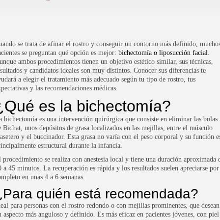
uando se trata de afinar el rostro y conseguir un contorno más definido, mucho
acientes se preguntan qué opción es mejor:
bichectomía o liposucción facial
.
unque ambos procedimientos tienen un objetivo estético similar, sus técnicas,
esultados y candidatos ideales son muy distintos. Conocer sus diferencias te
yudará a elegir el tratamiento más adecuado según tu tipo de rostro, tus
xpectativas y las recomendaciones médicas.
¿Qué es la bichectomía?
a bichectomía es una intervención quirúrgica que consiste en eliminar las bolas
e Bichat, unos depósitos de grasa localizados en las mejillas, entre el músculo
asetero y el buccinador. Esta grasa no varía con el peso corporal y su función e
rincipalmente estructural durante la infancia.
l procedimiento se realiza con anestesia local y tiene una duración aproximada 
0 a 45 minutos. La recuperación es rápida y los resultados suelen apreciarse por
ompleto en unas 4 a 6 semanas.
¿Para quién está recomendada?
deal para personas con el rostro redondo o con mejillas prominentes, que desean
n aspecto más anguloso y definido. Es más eficaz en pacientes jóvenes, con piel