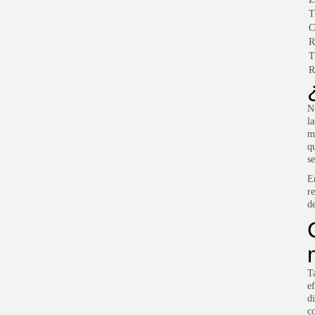
T
C
R
T
R
N
la
m
q
se
E
r
d
T
e
d
c