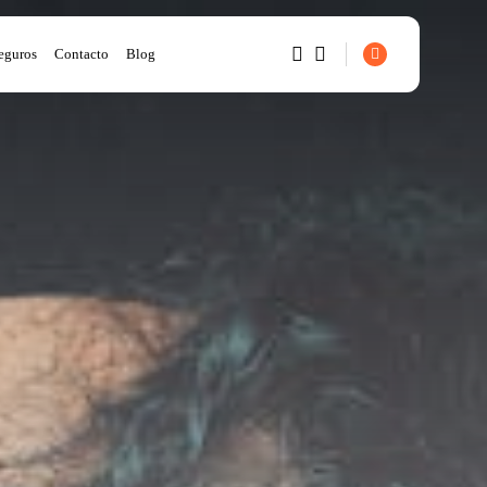
eguros
Contacto
Blog
1
1
Sorry, you have no bookmarks
yet.
0