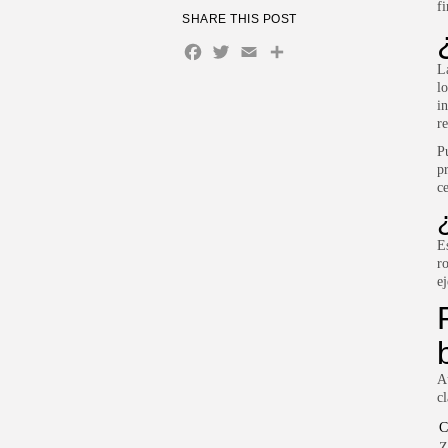
fi
SHARE THIS POST
Facebook
Twitter
Email
Compartir
L
lo
i
r
P
p
c
E
r
e
A
cl
C
Z