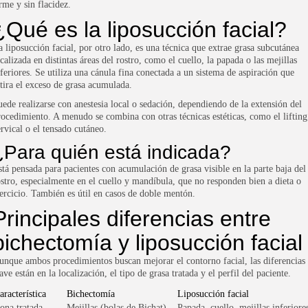
rme y sin flacidez.
¿Qué es la liposucción facial?
a liposucción facial, por otro lado, es una técnica que extrae grasa subcutánea
calizada en distintas áreas del rostro, como el cuello, la papada o las mejillas
nferiores. Se utiliza una cánula fina conectada a un sistema de aspiración que
etira el exceso de grasa acumulada.
uede realizarse con anestesia local o sedación, dependiendo de la extensión del
rocedimiento. A menudo se combina con otras técnicas estéticas, como el lifting
ervical o el tensado cutáneo.
¿Para quién está indicada?
stá pensada para pacientes con acumulación de grasa visible en la parte baja del
ostro, especialmente en el cuello y mandíbula, que no responden bien a dieta o
jercicio. También es útil en casos de doble mentón.
Principales diferencias entre
bichectomía y liposucción facial
unque ambos procedimientos buscan mejorar el contorno facial, las diferencias
ave están en la localización, el tipo de grasa tratada y el perfil del paciente.
aracterística
Bichectomía
Liposucción facial
ona tratada
Mejillas (bolas de Bichat)
Papada, cuello, mejillas inferiore