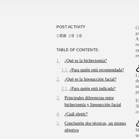
POST ACTIVITY
C
p
858
0
0
A
r
TABLE OF CONTENTS:
a
e
¿Qué es la bichectomía?
¿Para quién está recomendada?
L
¿Qué es la liposucción facial?
d
m
¿Para quién está indicada?
p
Principales diferencias entre
E
bichectomía y liposucción facial
3
c
¿Cuál elegir?
Conclusión dos técnicas, un mismo
I
objetivo
u