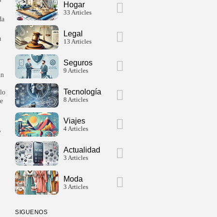
Hogar
33 Articles
da
Legal
a
13 Articles
Seguros
9 Articles
ún
Tecnología
lo
8 Articles
de
Viajes
4 Articles
y
Actualidad
3 Articles
Moda
3 Articles
SIGUENOS