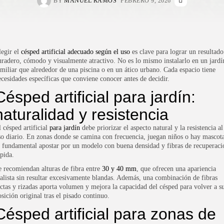
BY
MANUEL RAMOS
FEBRERO 9, 2026
legir el
césped artificial adecuado según el uso
es clave para lograr un resultado
uradero, cómodo y visualmente atractivo. No es lo mismo instalarlo en un jardí
amiliar que alrededor de una piscina o en un ático urbano. Cada espacio tiene
ecesidades específicas que conviene conocer antes de decidir.
Césped artificial para jardín:
naturalidad y resistencia
l
césped artificial
para jardín
debe priorizar el aspecto natural y la resistencia al
so diario. En zonas donde se camina con frecuencia, juegan niños o hay mascota
s fundamental apostar por un modelo con buena densidad y fibras de recuperaci
ápida.
e recomiendan alturas de fibra entre
30 y 40 mm
, que ofrecen una apariencia
ealista sin resultar excesivamente blandas. Además, una combinación de fibras
ectas y rizadas aporta volumen y mejora la capacidad del césped para volver a s
sición original tras el pisado continuo.
Césped artificial para zonas de