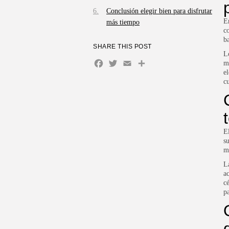
Conclusión elegir bien para disfrutar
E
más tiempo
c
b
SHARE THIS POST
L
Facebook
Twitter
Email
Compartir
m
e
c
E
s
m
L
a
c
p