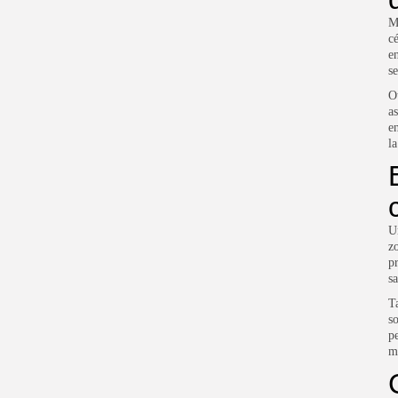
M
c
e
s
O
a
e
la
U
z
p
sa
T
s
p
m