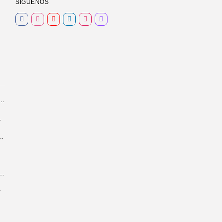
SIGUENOS
tría facial: tratamientos estéticos y opciones quirúrgicas
perito informático
saber antes de operarte el mentón
imonio: tiempos de espera y documentos obligatorios
r