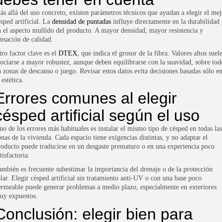
ás allá del uso concreto, existen parámetros técnicos que ayudan a elegir el mej
ésped artificial. La
densidad de puntadas
influye directamente en la durabilidad
n el aspecto mullido del producto. A mayor densidad, mayor resistencia y
ensación de calidad.
tro factor clave es el
DTEX
, que indica el grosor de la fibra. Valores altos suel
sociarse a mayor robustez, aunque deben equilibrarse con la suavidad, sobre tod
n zonas de descanso o juego. Revisar estos datos evita decisiones basadas sólo e
 estética.
Errores comunes al elegir
césped artificial según el uso
no de los errores más habituales es instalar el mismo tipo de césped en todas las
onas de la vivienda. Cada espacio tiene exigencias distintas, y no adaptar el
roducto puede traducirse en un desgaste prematuro o en una experiencia poco
tisfactoria.
ambién es frecuente subestimar la importancia del drenaje o de la protección
olar. Elegir césped artificial sin tratamiento anti-UV o con una base poco
ermeable puede generar problemas a medio plazo, especialmente en exteriores
uy expuestos.
Conclusión: elegir bien para