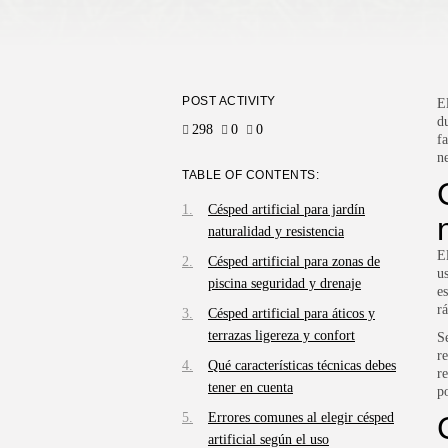
POST ACTIVITY
E
d
298
0
0
f
n
TABLE OF CONTENTS:
Césped artificial para jardín
naturalidad y resistencia
E
Césped artificial para zonas de
u
piscina seguridad y drenaje
e
r
Césped artificial para áticos y
terrazas ligereza y confort
S
r
Qué características técnicas debes
r
tener en cuenta
po
Errores comunes al elegir césped
artificial según el uso