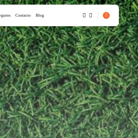
eguros
Contacto
Blog
1
1
Sorry, you have no bookmarks
yet.
0