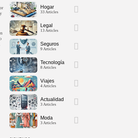
Hogar
or
33 Articles
 y
Legal
13 Articles
en
o
Seguros
n
9 Articles
Tecnología
8 Articles
Viajes
4 Articles
Actualidad
3 Articles
Moda
3 Articles