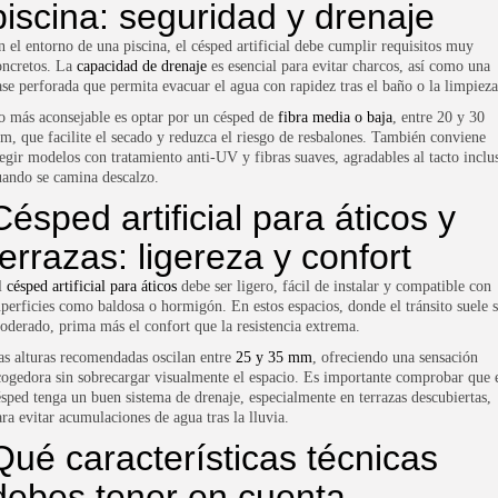
piscina: seguridad y drenaje
n el entorno de una piscina, el césped artificial debe cumplir requisitos muy
oncretos. La
capacidad de drenaje
es esencial para evitar charcos, así como una
ase perforada que permita evacuar el agua con rapidez tras el baño o la limpieza
o más aconsejable es optar por un césped de
fibra media o baja
, entre 20 y 30
m, que facilite el secado y reduzca el riesgo de resbalones. También conviene
legir modelos con tratamiento anti-UV y fibras suaves, agradables al tacto inclu
uando se camina descalzo.
Césped artificial para áticos y
terrazas: ligereza y confort
l
césped artificial para áticos
debe ser ligero, fácil de instalar y compatible con
uperficies como baldosa o hormigón. En estos espacios, donde el tránsito suele s
oderado, prima más el confort que la resistencia extrema.
as alturas recomendadas oscilan entre
25 y 35 mm
, ofreciendo una sensación
cogedora sin sobrecargar visualmente el espacio. Es importante comprobar que 
ésped tenga un buen sistema de drenaje, especialmente en terrazas descubiertas,
ara evitar acumulaciones de agua tras la lluvia.
Qué características técnicas
debes tener en cuenta