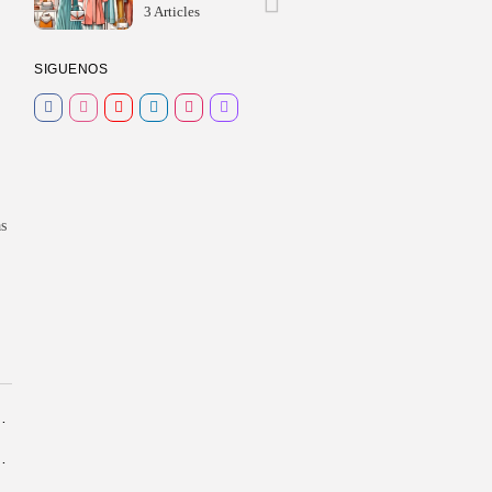
3 Articles
SIGUENOS
as
eración y qué cuidados necesitas?
rcelona: guía completa para...