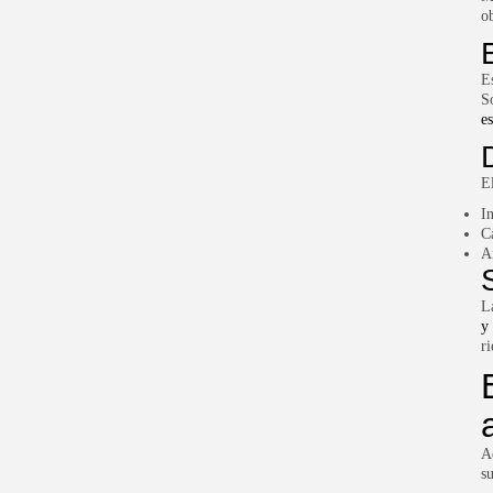
o
E
S
es
E
I
C
A
L
y 
ri
A
s