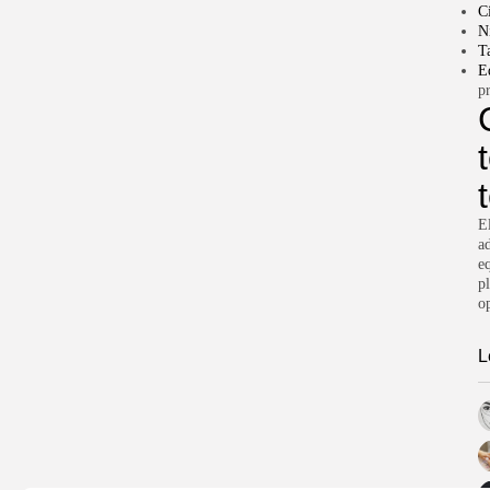
C
N
Ta
E
p
E
a
eq
p
o
L