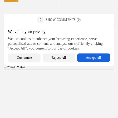
SHOW COMMENTS (0)
We value your privacy
Recent Posts:
We use cookies to enhance your browsing experience, serve
personalised ads or content, and analyse our traffic. By clicking
"Accept All", you consent to our use of cookies.
Hogar
Materiales recomendados para reformas integrales
Customise
Reject All
Accept All
modernas
20
0
views
likes
BY
MANUEL RAMOS
AGOSTO 5, 2026
Bienestar
¿Qué es la labioplastia y en qué...
29
0
views
likes
BY
MANUEL RAMOS
AGOSTO 4, 2026
Bienestar
¿Qué es un técnico garante para cosmética...