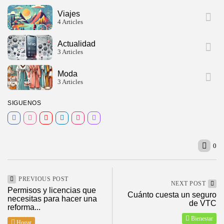
Viajes
4 Articles
Actualidad
3 Articles
Moda
3 Articles
SIGUENOS
0
PREVIOUS POST
NEXT POST
Permisos y licencias que
Cuánto cuesta un seguro
2026 ElMagazineDigital, Todos los derechos reservados
necesitas para hacer una
de VTC
reforma...
Bienestar
Hogar