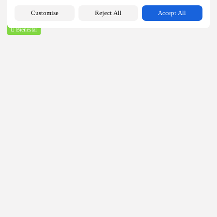
19
0
views
likes
Customise
Reject All
Accept All
BY
MANUEL RAMOS
AGOSTO 5, 2026
Bienestar
¿Qué es la labioplastia y en qué...
23
0
views
likes
BY
MANUEL RAMOS
AGOSTO 4, 2026
Bienestar
¿Qué es un técnico garante para cosmética...
38
0
views
likes
BY
MANUEL RAMOS
JULIO 29, 2026
Hogar
Preparación del suelo antes de la instalación...
49
0
views
likes
BY
MANUEL RAMOS
JULIO 27, 2026
Bienestar
¿Qué tipos de productos puede desarrollar un...
92
0
views
likes
BY
MANUEL RAMOS
JULIO 17, 2026