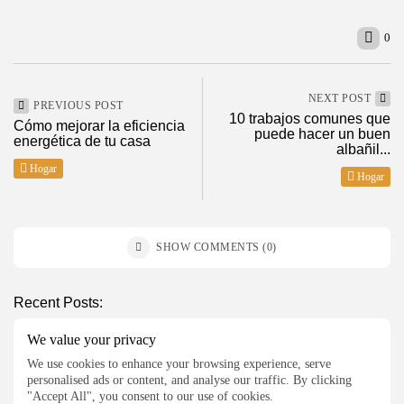
0
NEXT POST
PREVIOUS POST
10 trabajos comunes que
Cómo mejorar la eficiencia
puede hacer un buen
energética de tu casa
albañil...
Hogar
Hogar
2026 ElMagazineDigital, Todos los derechos reservados
SHOW COMMENTS (0)
Recent Posts:
We value your privacy
Hogar
We use cookies to enhance your browsing experience, serve
Materiales recomendados para reformas integrales
personalised ads or content, and analyse our traffic. By clicking
modernas
"Accept All", you consent to our use of cookies.