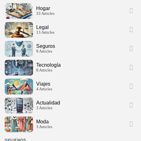
Hogar
33 Articles
Legal
13 Articles
Seguros
9 Articles
Tecnología
8 Articles
Viajes
4 Articles
Actualidad
3 Articles
Moda
3 Articles
SIGUENOS