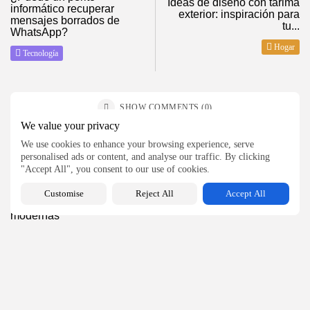
Ideas de diseño con tarima
2026 ElMagazineDigital, Todos los derechos reservados
informático recuperar
exterior: inspiración para
mensajes borrados de
tu...
WhatsApp?
Hogar
Tecnología
SHOW COMMENTS (0)
We value your privacy
We use cookies to enhance your browsing experience, serve
Recent Posts:
personalised ads or content, and analyse our traffic. By clicking
"Accept All", you consent to our use of cookies.
Hogar
Customise
Reject All
Accept All
Materiales recomendados para reformas integrales
modernas
42
0
views
likes
BY
MANUEL RAMOS
AGOSTO 5, 2026
Bienestar
¿Qué es la labioplastia y en qué...
40
0
views
likes