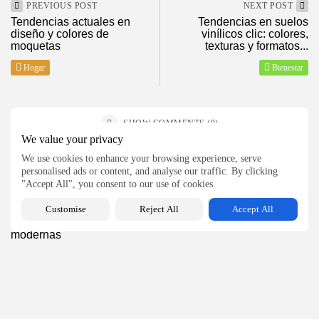
PREVIOUS POST
NEXT POST
2026 ElMagazineDigital, Todos los derechos reservados
Tendencias actuales en
Tendencias en suelos
diseño y colores de
vinílicos clic: colores,
moquetas
texturas y formatos...
Hogar
Bienestar
SHOW COMMENTS (0)
We value your privacy
We use cookies to enhance your browsing experience, serve
Recent Posts:
personalised ads or content, and analyse our traffic. By clicking
"Accept All", you consent to our use of cookies.
Hogar
Customise
Reject All
Accept All
Materiales recomendados para reformas integrales
modernas
27
0
views
likes
BY
MANUEL RAMOS
AGOSTO 5, 2026
Bienestar
¿Qué es la labioplastia y en qué...